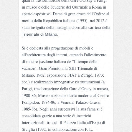
quali la trasformazione della Gare d'Orsay a Parigi
in museo e delle Scuderie del Quirinale a Roma in
spazio espositivo. Dama di gran croce dell'Ordine al
merito della Repubblica italiana (1995), nel 2012 è
stata insignita della medaglia d'oro alla carriera della
.
Triennale di Milano
Si è dedicata alla progettazione di mobili e
all'architettura degli interni, curando l'allestimento
di mostre (sezione italiana de "Il tempo delle
vacanze", Gran Premio alla XIII Triennale di
Milano, 1962; esposizione FIAT a Zurigo, 1973;
ecc.) e realizzando impegnative ristrutturazioni (a
Parigi, trasformazione della Gare d'Orsay in museo,
1980-86; Museo nazionale d'arte moderna al Centre
Pompidou, 1984-86; a Venezia, Palazzo Grassi,
1985-86). Negli anni successivi la sua fama si è
consolidata grazie a una serie di incarichi
internazionali, tra cui: il Palazzo Italia all'Expo di
Siviglia (1992, in collaborazione con P. L.