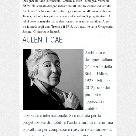
Designer italiano (Granerolo, Verbania, 1916 - Omegna, Verbania,
2009). Ha studiato disegno industriale all'Istituto tecnico industriale
"G. Omar" di Novara ed è entrato giovanissimo, all'inizio degli anni
Trenta, nell'officina paterna, occupandosi subito di progettazione. A
lui si deve la maggior parte degli oggetti entrati nel catalogo Alessi
tra la metà degli anni Trenta e il 1945, tra i quali le serie Ottagonale,
Scalini, Cilindrica e Bombé.
AULENTI, GAE
Architetto e
designer italiano
(Palazzolo della
Stella, Udine,
1927 - Milano
2012), uno dei
più noti e
apprezzati in
ambito
nazionale e internazionale. Si è distinta per la
progettazione di mobili e l'architettura di interni, ma
soprattutto per complesse e riuscite ristrutturazioni,