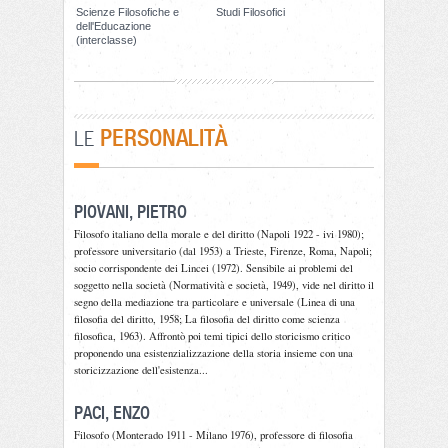
Scienze Filosofiche e
Studi Filosofici
dell'Educazione
(interclasse)
PERSONALITÀ
LE
PIOVANI, PIETRO
Filosofo italiano della morale e del diritto (Napoli 1922 - ivi 1980);
professore universitario (dal 1953) a Trieste, Firenze, Roma, Napoli;
socio corrispondente dei Lincei (1972). Sensibile ai problemi del
soggetto nella società (Normatività e società, 1949), vide nel diritto il
segno della mediazione tra particolare e universale (Linea di una
filosofia del diritto, 1958; La filosofia del diritto come scienza
filosofica, 1963). Affrontò poi temi tipici dello storicismo critico
proponendo una esistenzializzazione della storia insieme con una
storicizzazione dell'esistenza...
PACI, ENZO
Filosofo (Monterado 1911 - Milano 1976), professore di filosofia