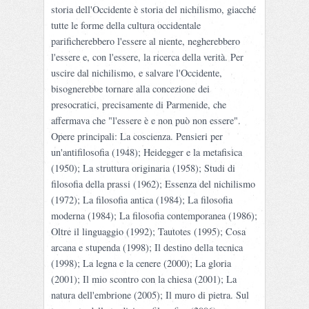
storia dell'Occidente è storia del nichilismo, giacché
tutte le forme della cultura occidentale
parificherebbero l'essere al niente, negherebbero
l'essere e, con l'essere, la ricerca della verità. Per
uscire dal nichilismo, e salvare l'Occidente,
bisognerebbe tornare alla concezione dei
presocratici, precisamente di Parmenide, che
affermava che "l'essere è e non può non essere".
Opere principali: La coscienza. Pensieri per
un'antifilosofia (1948); Heidegger e la metafisica
(1950); La struttura originaria (1958); Studi di
filosofia della prassi (1962); Essenza del nichilismo
(1972); La filosofia antica (1984); La filosofia
moderna (1984); La filosofia contemporanea (1986);
Oltre il linguaggio (1992); Tautotes (1995); Cosa
arcana e stupenda (1998); Il destino della tecnica
(1998); La legna e la cenere (2000); La gloria
(2001); Il mio scontro con la chiesa (2001); La
natura dell'embrione (2005); Il muro di pietra. Sul