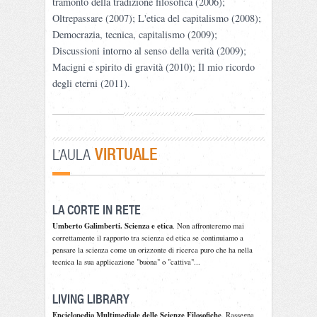
tramonto della tradizione filosofica (2006);
Oltrepassare (2007); L'etica del capitalismo (2008);
Democrazia, tecnica, capitalismo (2009);
Discussioni intorno al senso della verità (2009);
Macigni e spirito di gravità (2010); Il mio ricordo
degli eterni (2011).
VIRTUALE
L'AULA
LA CORTE IN RETE
Umberto Galimberti. Scienza e etica
. Non affronteremo mai
correttamente il rapporto tra scienza ed etica se continuiamo a
pensare la scienza come un orizzonte di ricerca puro che ha nella
tecnica la sua applicazione "buona" o "cattiva"...
LIVING LIBRARY
Enciclopedia Multimediale delle Scienze Filosofiche
. Rassegna