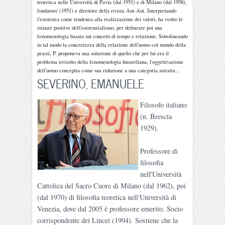
teoretica nelle Università di Pavia (dal 1951) e di Milano (dal 1958),
fondatore (1951) e direttore della rivista Aut-Aut. Interpretando
l'esistenza come tendenza alla realizzazione dei valori, ha svolto le
istanze positive dell'esistenzialismo, per delineare poi una
fenomenologia basata sui concetti di tempo e relazione. Sottolineando
in tal modo la concretezza della relazione dell'uomo col mondo della
prassi, P. proponeva una soluzione di quello che per lui era il
problema irrisolto della fenomenologia husserliana, l'oggettivazione
dell'uomo concepita come sua riduzione a una categoria astratta...
SEVERINO, EMANUELE
Filosofo italiano
(n. Brescia
1929).
Professore di
filosofia
nell'Università
Cattolica del Sacro Cuore di Milano (dal 1962), poi
(dal 1970) di filosofia teoretica nell'Università di
Venezia, dove dal 2005 è professore emerito. Socio
corrispondente dei Lincei (1994). Sostiene che la