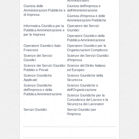
Amministrativo
Giurista delle
Giurista dell'Impresa e
Amministrazioni Pubbliche e
dell'Amministrazione
di Impresa
Giurista d'Impresa e delle
Amministrazioni Pubbliche
Informatica Giuridica per la
Operatore dei Servizi
Pubblica Amministrazione e
Giuridici
per le Imprese
Operatore Giuridico della
Pubblica Amministrazione
Operatore Giuridico Italo-
Operatore Giuridico per le
Francese
Organizzazioni Complesse
Scienze dei Servizi
Scienze dei Servizi Giuridici
Giuridici
d'Impresa
Scienze dei Servizi Giuridici
Scienze del Diritto Italiano
Pubblici e Privati
ed Europeo
Scienze Giuridiche
Scienze Giuridiche della
Applicate
Sicurezza
Scienze Giuridiche
Scienze Giuridiche e
dell'Impresa e della
dell'Organizzazione
Pubblica Amministrazione
Scienze Giuridiche per la
Consulenza del Lavoro e la
Sicurezza dei Lavoratori
Servizi Giuridici
Servizi Giuridici per
l'Impresa