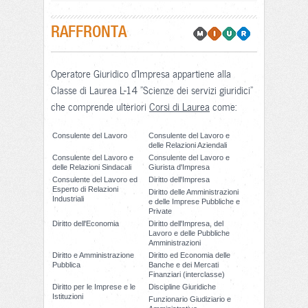
RAFFRONTA
Operatore Giuridico d'Impresa appartiene alla
Classe di Laurea L-14 "Scienze dei servizi giuridici"
che comprende ulteriori
Corsi di Laurea
come:
Consulente del Lavoro
Consulente del Lavoro e
delle Relazioni Aziendali
Consulente del Lavoro e
Consulente del Lavoro e
delle Relazioni Sindacali
Giurista d'Impresa
Consulente del Lavoro ed
Diritto dell'Impresa
Esperto di Relazioni
Diritto delle Amministrazioni
Industriali
e delle Imprese Pubbliche e
Private
Diritto dell'Economia
Diritto dell'Impresa, del
Lavoro e delle Pubbliche
Amministrazioni
Diritto e Amministrazione
Diritto ed Economia delle
Pubblica
Banche e dei Mercati
Finanziari (interclasse)
Diritto per le Imprese e le
Discipline Giuridiche
Istituzioni
Funzionario Giudiziario e