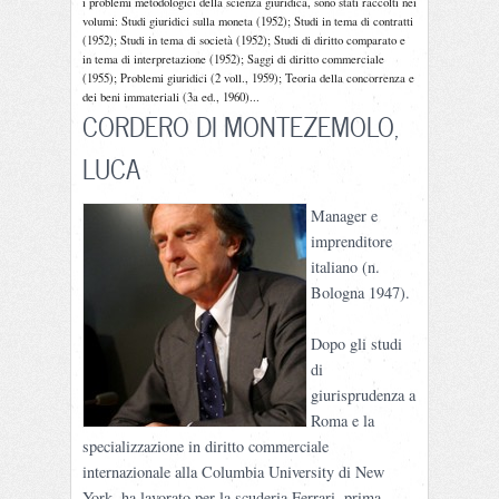
i problemi metodologici della scienza giuridica, sono stati raccolti nei
volumi: Studi giuridici sulla moneta (1952); Studi in tema di contratti
(1952); Studi in tema di società (1952); Studi di diritto comparato e
in tema di interpretazione (1952); Saggi di diritto commerciale
(1955); Problemi giuridici (2 voll., 1959); Teoria della concorrenza e
dei beni immateriali (3a ed., 1960)...
CORDERO DI MONTEZEMOLO,
LUCA
Manager e
imprenditore
italiano (n.
Bologna 1947).
Dopo gli studi
di
giurisprudenza a
Roma e la
specializzazione in diritto commerciale
internazionale alla Columbia University di New
York, ha lavorato per la scuderia Ferrari, prima