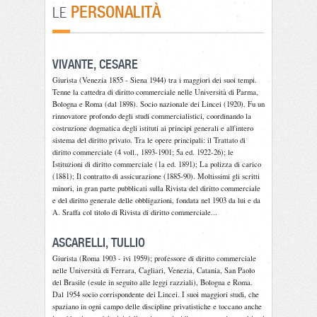
PERSONALITÀ
LE
VIVANTE, CESARE
Giurista (Venezia 1855 - Siena 1944) tra i maggiori dei suoi tempi.
Tenne la cattedra di diritto commerciale nelle Università di Parma,
Bologna e Roma (dal 1898). Socio nazionale dei Lincei (1920). Fu un
rinnovatore profondo degli studi commercialistici, coordinando la
costruzione dogmatica degli istituti ai principi generali e all'intero
sistema del diritto privato. Tra le opere principali: il Trattato di
diritto commerciale (4 voll., 1893-1901; 5a ed. 1922-26); le
Istituzioni di diritto commerciale (1a ed. 1891); La polizza di carico
(1881); Il contratto di assicurazione (1885-90). Moltissimi gli scritti
minori, in gran parte pubblicati sulla Rivista del diritto commerciale
e del diritto generale delle obbligazioni, fondata nel 1903 da lui e da
A. Sraffa col titolo di Rivista di diritto commerciale...
ASCARELLI, TULLIO
Giurista (Roma 1903 - ivi 1959); professore di diritto commerciale
nelle Università di Ferrara, Cagliari, Venezia, Catania, San Paolo
del Brasile (esule in seguito alle leggi razziali), Bologna e Roma.
Dal 1954 socio corrispondente dei Lincei. I suoi maggiori studi, che
spaziano in ogni campo delle discipline privatistiche e toccano anche