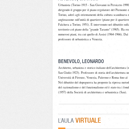
Urbanista (Torino 1915 - San Giovanni in Persiceto 1990
dirigendo il gruppo per il piano regolatore del Piemonte e
Torino, aderì agli orientamenti della cultura scandinava 
anglosassone sull'unità di quartiere (piano per il quartiere
Falchera a Torino, 1951). È intervenuto nel dibattito sulla
territorio col piano della "grande Taranto" (1965). Ha re
numerosi piani, tra cui quello di Assisi (1964-1966). Dal
professore di urbanistica a Venezia.
BENEVOLO, LEONARDO
Architetto, urbanista e storico italiano dell'architettura (
San Giulio 1923). Professore di storia dell'architettura ne
Università di Firenze, Venezia, Palermo e Roma fino al 
Nel dibattito del dopoguerra ha proposto la ripresa meto
del razionalismo e del funzionalismo ed è stato tra i fond
(1957) della Società di architettura e urbanistica (Sau).
VIRTUALE
L'AULA