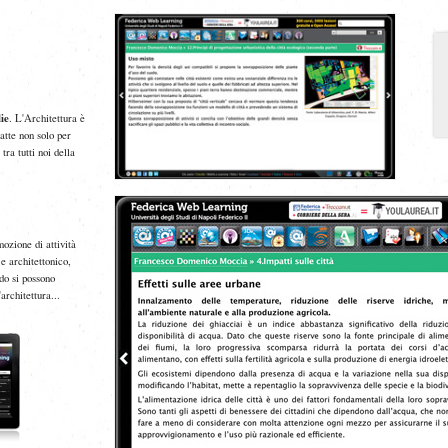
ie
. L'Architettura è
fatte non solo per
ra tutti noi della
mozione di attività
 e architettonico,
do si possono
architettura...