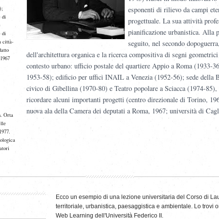
);
esponenti di rilievo da campi ete
 di
progettuale. La sua attività profe
e
pianificazione urbanistica.
Alla 
 di
 città-
seguito, nel secondo dopoguerra,
datto
dell'architettura organica e la ricerca compositiva di segni geometrici
 1967
contesto urbano: ufficio postale del quartiere Appio a Roma (1933-3
1953-58); edificio per uffici INAIL a Venezia (1952-56); sede della 
civico di Gibellina (1970-80) e Teatro popolare a Sciacca (1974-85), 
ricordare alcuni importanti progetti (centro direzionale di Torino, 19
nuova ala della Camera dei deputati a Roma, 1967; università di Caglia
n. Orta
lle
1977.
dologica
atori
Ecco un esempio di una lezione universitaria del
Corso di La
territoriale, urbanistica, paesaggistica e ambientale. Lo trovi
o
Web Learning dell'Università Federico II.