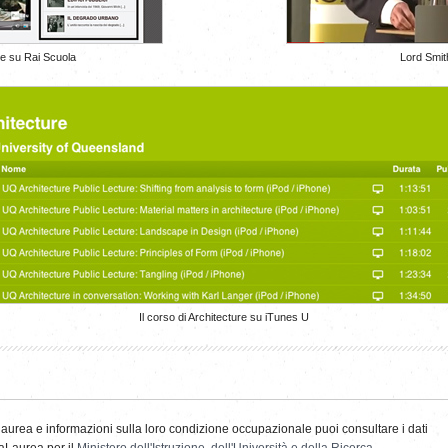
ure su Rai Scuola
Lord Smit
Il corso di Architecture su iTunes U
i laurea e informazioni sulla loro condizione occupazionale puoi consultare i dati
maLaurea per il
Ministero dell'Istruzione, dell'Università e della Ricerca
.