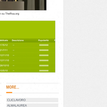
h su TheRsa.org
MORE...
CLICLAVORO
ALMALAUREA