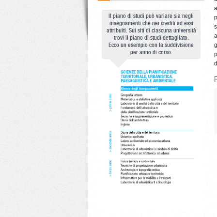
a
Il piano di studi può variare sia negli
p
insegnamenti che nei crediti ad essi
s
attribuiti. Sui siti di ciascuna università
a
trovi il piano di studi dettagliato.
Ecco un esempio con la suddivisione
g
per anno di corso.
p
d