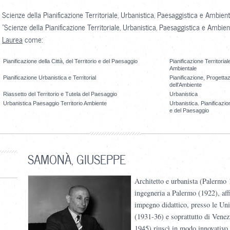
Scienze della Pianificazione Territoriale, Urbanistica, Paesaggistica e Ambien
"Scienze della Pianificazione Territoriale, Urbanistica, Paesaggistica e Ambie
Laurea
come:
Pianificazione della Città, del Territorio e del Paesaggio
Pianificazione Territoria
Ambientale
Pianificazione Urbanistica e Territorial
Pianificazione, Progettaz
dell'Ambiente
Riassetto del Territorio e Tutela del Paesaggio
Urbanistica
Urbanistica Paesaggio Territorio Ambiente
Urbanistica. Pianificazion
e del Paesaggio
SAMONÀ, GIUSEPPE
Architetto e urbanista (Palermo
ingegneria a Palermo (1922), affi
impegno didattico, presso le Un
(1931-36) e soprattutto di Venez
1945) riuscì in modo innovativo a