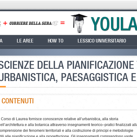
EA
LE AREE
HOW TO
LESSICO UNIVERSITARIO
SCIENZE DELLA PIANIFICAZIONE
URBANISTICA, PAESAGGISTICA 
I CONTENUTI
l Corso di Laurea fornisce conoscenze relative all’urbanistica, alla storia
ell’architettura e alla botanica attraverso insegnamenti teorico–pratici finalizzati all
omprensione dei fenomeni territoriali e alla costruzione di principi e metodologie
tili alle pianificazione e alla progettazione. Gli insegnamenti comprendono vaste