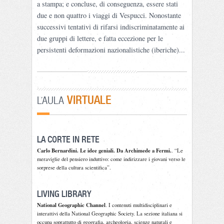
a stampa; e concluse, di conseguenza, essere stati
due e non quattro i viaggi di Vespucci. Nonostante
successivi tentativi di rifarsi indiscriminatamente ai
due gruppi di lettere, e fatta eccezione per le
persistenti deformazioni nazionalistiche (iberiche)...
VIRTUALE
L'AULA
LA CORTE IN RETE
Carlo Bernardini. Le idee geniali. Da Archimede a Fermi.
. “Le
meraviglie del pensiero induttivo: come indirizzare i giovani verso le
sorprese della cultura scientifica”.
LIVING LIBRARY
National Geographic Channel
. I contenuti multidisciplinari e
interattivi della National Geographic Society. La sezione italiana si
occupa soprattutto di geografia, archeologia, scienze naturali e