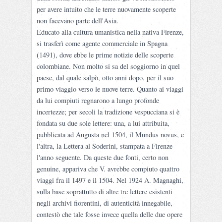
per avere intuito che le terre nuovamente scoperte
non facevano parte dell'Asia.
Educato alla cultura umanistica nella nativa Firenze,
si trasferì come agente commerciale in Spagna
(1491), dove ebbe le prime notizie delle scoperte
colombiane. Non molto si sa del soggiorno in quel
paese, dal quale salpò, otto anni dopo, per il suo
primo viaggio verso le nuove terre. Quanto ai viaggi
da lui compiuti regnarono a lungo profonde
incertezze; per secoli la tradizione vespucciana si è
fondata su due sole lettere: una, a lui attribuita,
pubblicata ad Augusta nel 1504, il Mundus novus, e
l'altra, la Lettera al Soderini, stampata a Firenze
l'anno seguente. Da queste due fonti, certo non
genuine, appariva che V. avrebbe compiuto quattro
viaggi fra il 1497 e il 1504. Nel 1924 A. Magnaghi,
sulla base soprattutto di altre tre lettere esistenti
negli archivi fiorentini, di autenticità innegabile,
contestò che tale fosse invece quella delle due opere