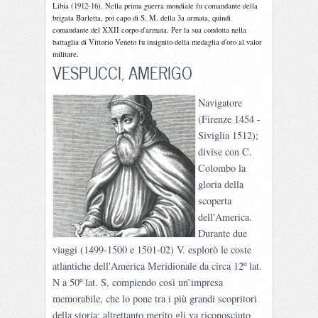
Libia (1912-16). Nella prima guerra mondiale fu comandante della
brigata Barletta, poi capo di S. M. della 3a armata, quindi
comandante del XXII corpo d'armata. Per la sua condotta nella
battaglia di Vittorio Veneto fu insignito della medaglia d'oro al valor
militare.
VESPUCCI, AMERIGO
Navigatore
(Firenze 1454 -
Siviglia 1512);
divise con C.
Colombo la
gloria della
scoperta
dell'America.
Durante due
viaggi (1499-1500 e 1501-02) V. esplorò le coste
atlantiche dell'America Meridionale da circa 12º lat.
N a 50º lat. S, compiendo così un’impresa
memorabile, che lo pone tra i più grandi scopritori
della storia; altrettanto merito gli va riconosciuto