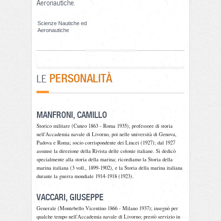
Aeronautiche.
Scienze Nautiche ed
Aeronautiche
PERSONALITÀ
LE
MANFRONI, CAMILLO
Storico militare (Cuneo 1863 - Roma 1935), professore di storia
nell'Accademia navale di Livorno, poi nelle università di Genova,
Padova e Roma; socio corrispondente dei Lincei (1927); dal 1927
assunse la direzione della Rivista delle colonie italiane. Si dedicò
specialmente alla storia della marina; ricordiamo la Storia della
marina italiana (3 voll., 1899-1902), e la Storia della marina italiana
durante la guerra mondiale 1914-1918 (1923).
VACCARI, GIUSEPPE
Generale (Montebello Vicentino 1866 - Milano 1937); insegnò per
qualche tempo nell'Accademia navale di Livorno; prestò servizio in