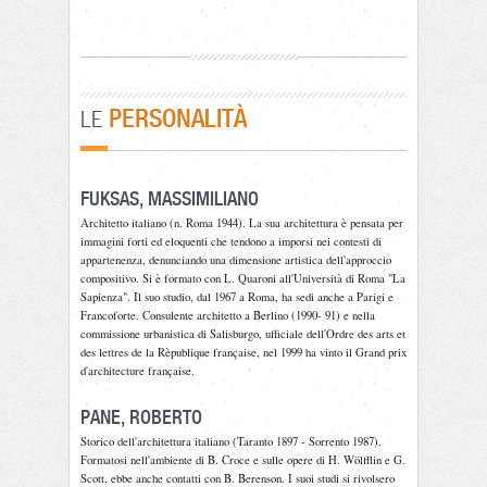
PERSONALITÀ
LE
FUKSAS, MASSIMILIANO
Architetto italiano (n. Roma 1944). La sua architettura è pensata per
immagini forti ed eloquenti che tendono a imporsi nei contesti di
appartenenza, denunciando una dimensione artistica dell'approccio
compositivo. Si è formato con L. Quaroni all'Università di Roma "La
Sapienza". Il suo studio, dal 1967 a Roma, ha sedi anche a Parigi e
Francoforte. Consulente architetto a Berlino (1990- 91) e nella
commissione urbanistica di Salisburgo, ufficiale dell'Ordre des arts et
des lettres de la Rèpublique française, nel 1999 ha vinto il Grand prix
d'architecture française.
PANE, ROBERTO
Storico dell'architettura italiano (Taranto 1897 - Sorrento 1987).
Formatosi nell'ambiente di B. Croce e sulle opere di H. Wölfflin e G.
Scott, ebbe anche contatti con B. Berenson. I suoi studi si rivolsero