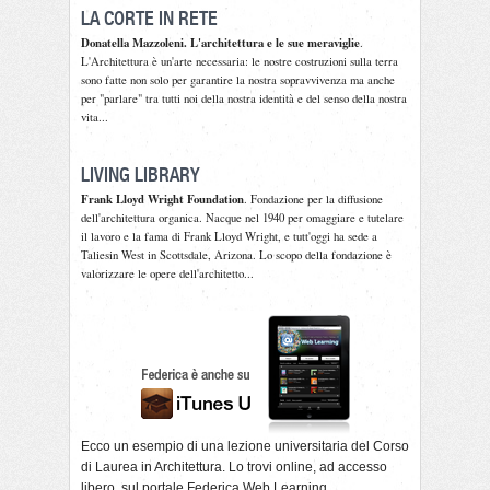
LA CORTE IN RETE
Donatella Mazzoleni. L'architettura e le sue meraviglie
.
L'Architettura è un'arte necessaria: le nostre costruzioni sulla terra
sono fatte non solo per garantire la nostra sopravvivenza ma anche
per "parlare" tra tutti noi della nostra identità e del senso della nostra
vita...
LIVING LIBRARY
Frank Lloyd Wright Foundation
. Fondazione per la diffusione
dell'architettura organica. Nacque nel 1940 per omaggiare e tutelare
il lavoro e la fama di Frank Lloyd Wright, e tutt'oggi ha sede a
Taliesin West in Scottsdale, Arizona. Lo scopo della fondazione è
valorizzare le opere dell'architetto...
Ecco un esempio di una lezione universitaria del
Corso
di Laurea
in Architettura. Lo trovi
online
, ad accesso
libero, sul portale Federica Web Learning