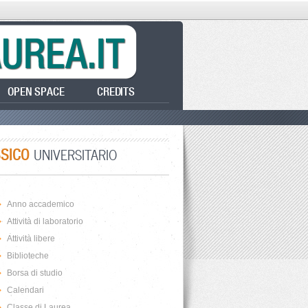
OPEN SPACE
CREDITS
SSICO
UNIVERSITARIO
Anno accademico
Attività di laboratorio
Attività libere
Biblioteche
Borsa di studio
Calendari
Classe di Laurea