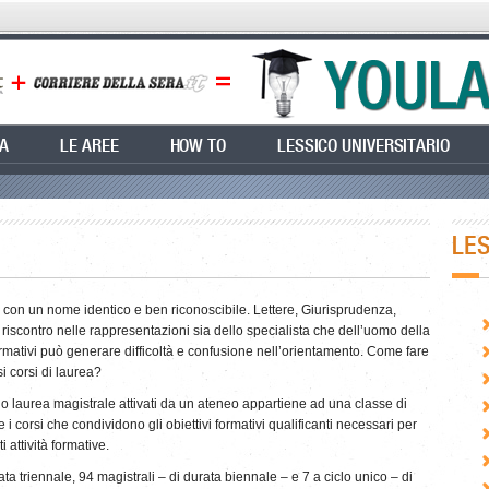
EA
LE AREE
HOW TO
LESSICO UNIVERSITARIO
LE
tti con un nome identico e ben riconoscibile. Lettere, Giurisprudenza,
riscontro nelle rappresentazioni sia dello specialista che dell’uomo della
ormativi può generare difficoltà e confusione nell’orientamento. Come fare
si
corsi di laurea
?
 o laurea magistrale attivati da un ateneo appartiene ad una classe di
corsi che condividono gli obiettivi formativi qualificanti necessari per
i attività formative.
ta triennale, 94 magistrali – di durata biennale – e 7 a ciclo unico – di