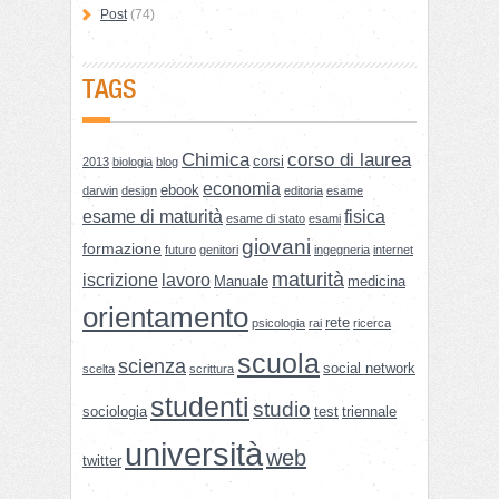
Post
(74)
TAGS
Chimica
corso di laurea
corsi
2013
biologia
blog
economia
ebook
darwin
design
editoria
esame
esame di maturità
fisica
esame di stato
esami
giovani
formazione
futuro
genitori
ingegneria
internet
maturità
iscrizione
lavoro
Manuale
medicina
orientamento
rete
psicologia
rai
ricerca
scuola
scienza
social network
scelta
scrittura
studenti
studio
sociologia
test
triennale
università
web
twitter