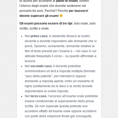
di laurea per accedere al
piano di studio
, ovvero
l’elenco degli esami che dovrete sostenere nei
prossimi tre anni. Perché? Perché
per laurearvi
dovete superare gli esami
Gli esami possono essere di tre tipi
: solo orale, solo
scritto, scritto e orale.
Nel
primo caso
, vi siederete dinanzi al vostro
docente e dovrete rispondere alle domande che vi
porrà. Saranno, ovviamente, domande relative ai
libri di testo previsti per l’esame e – nel caso in cui
abbiate frequetato il corso – su quanto affrontato a
lezione.
Nel
secondo caso
, il docente potrebbe
somministrarvi un test a risposta multipla (formato
“quiz della patente”, per intenderci) oppure
domande a risposta aperta: entro un massimo di
righe (solitamente tra le dieci e le venti) dovrete
argomentare la vostra risposta.
Nel
terzo caso
, l’accesso all’esame orale potrebbe
essere condizionato al superamento della prova
scritta. Se non superate questa potreste non
accedere affatto all’esame orale oppure accedervi
con parte della votazione finale già conseguita.