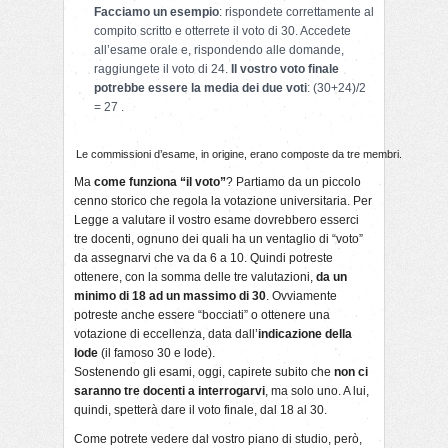
Facciamo un esempio
: rispondete correttamente al
compito scritto e otterrete il voto di 30. Accedete
all’esame orale e, rispondendo alle domande,
raggiungete il voto di 24.
Il vostro voto finale
potrebbe essere la media dei due voti
: (30+24)/2
= 27 .
Le commissioni d’esame, in origine, erano composte da tre membri.
Ma
come funziona “il voto”
? Partiamo da un piccolo
cenno storico che regola la votazione universitaria. Per
Legge a valutare il vostro esame dovrebbero esserci
tre docenti, ognuno dei quali ha un ventaglio di “voto”
da assegnarvi che va da 6 a 10. Quindi potreste
ottenere, con la somma delle tre valutazioni,
da un
minimo di 18 ad un massimo di 30
. Ovviamente
potreste anche essere “bocciati” o ottenere una
votazione di eccellenza, data dall’
indicazione della
lode
(il famoso 30 e lode).
Sostenendo gli esami, oggi, capirete subito che
non ci
saranno tre docenti a interrogarvi
, ma solo uno. A lui,
quindi, spetterà dare il voto finale, dal 18 al 30.
Come potrete vedere dal vostro piano di studio, però,