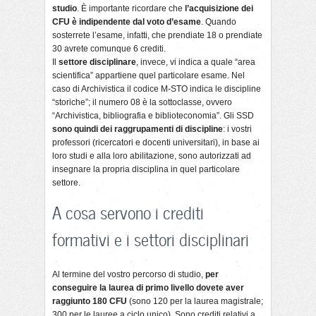
studio
. È importante ricordare che
l’acquisizione dei
CFU è indipendente dal voto d’esame
. Quando
sosterrete l’esame, infatti, che prendiate 18 o prendiate
30 avrete comunque 6 crediti.
Il
settore disciplinare
, invece, vi indica a quale “area
scientifica” appartiene quel particolare esame. Nel
caso di Archivistica il codice M-STO indica le discipline
“storiche”; il numero 08 è la sottoclasse, ovvero
“Archivistica, bibliografia e biblioteconomia”. Gli SSD
sono quindi dei raggrupamenti di discipline
: i vostri
professori (ricercatori e docenti universitari), in base ai
loro studi e alla loro abilitazione, sono autorizzati ad
insegnare la propria disciplina in quel particolare
settore.
A cosa servono i crediti
formativi e i settori disciplinari
Al termine del vostro percorso di studio,
per
conseguire la laurea di primo livello dovete aver
raggiunto 180 CFU
(sono 120 per la laurea magistrale;
300 per le lauree a ciclo unico). Sono crediti relativi a