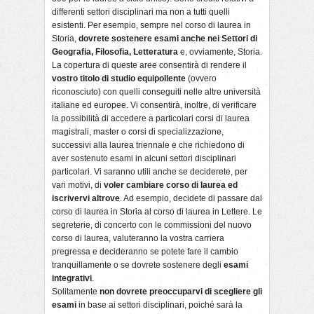
differenti settori disciplinari ma non a tutti quelli
esistenti. Per esempio, sempre nel corso di laurea in
Storia,
dovrete sostenere esami anche nei Settori di
Geografia, Filosofia, Letteratura
e, ovviamente, Storia.
La copertura di queste aree consentirà di rendere il
vostro titolo di studio equipollente
(ovvero
riconosciuto) con quelli conseguiti nelle altre università
italiane ed europee. Vi consentirà, inoltre, di verificare
la possibilità di accedere a particolari corsi di laurea
magistrali, master o corsi di specializzazione,
successivi alla laurea triennale e che richiedono di
aver sostenuto esami in alcuni settori disciplinari
particolari. Vi saranno utili anche se deciderete, per
vari motivi, di
voler cambiare corso di laurea ed
iscrivervi altrove
. Ad esempio, decidete di passare dal
corso di laurea in Storia al corso di laurea in Lettere. Le
segreterie, di concerto con le commissioni del nuovo
corso di laurea, valuteranno la vostra carriera
pregressa e decideranno se potete fare il cambio
tranquillamente o se dovrete sostenere degli
esami
integrativi
.
Solitamente
non dovrete preoccuparvi di scegliere gli
esami
in base ai settori disciplinari, poiché sarà la