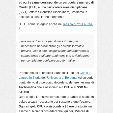
ad ogni esame corrisponde un particolare numero di
Crediti
(CFU) e
una particolare area disciplinare
(SSD, Settore Scientifico Disciplinare). Vediamo in
dettaglio a cosa fanno riferimento.
I CFU, come spiegato anche nel
lessico di YouLaurea
,
è
una unità di misura per stimare l’impegno
necessario per realizzare gli obiettivi formativi
previsti, vale a dire l’acquisizione del repertorio di
competenze e gli apprendimenti che si richiedono
per completare quel percorso formativo
Prendiamo ad esempio il piano di studio del
Corso di
Laurea in Storia
dell’
Università di Bologna
. Ad un certo
punto del vostro percorso dovrete sostenere l’esame di
Archivistica
che è associato a
6 CFU
e al
SSD M-
STO/08
.
Ogni credito formativo corrisponde al carico di studio in
aula e a casa necessario per sostenere quell’esame.
Ogni singolo CFU corrisponde a 25 ore di studio
: un
esame di 6 crediti richiederebbe, quindi,
150 ore di