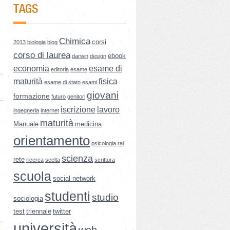
TAGS
Chimica
corsi
2013
biologia
blog
corso di laurea
ebook
darwin
design
economia
esame di
editoria
esame
maturità
fisica
esame di stato
esami
giovani
formazione
futuro
genitori
iscrizione
lavoro
ingegneria
internet
maturità
Manuale
medicina
orientamento
psicologia
rai
scienza
rete
ricerca
scelta
scrittura
scuola
social network
studenti
studio
sociologia
test
triennale
twitter
università