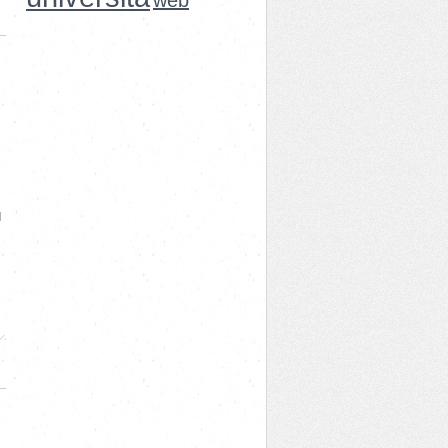
web
l