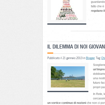
guardando l
fatto che è
regolano i
IL DILEMMA DI NOI GIOVA
Pubblicato il 21 gennaio 2013 in
Blogger
. Tag:
Ch
Scegliere
un’impre
dobbiamo 
una nostr
futuro fa
propri pa
In Rete, 
cercassim
un vortice continuo di nozioni
che non ci por