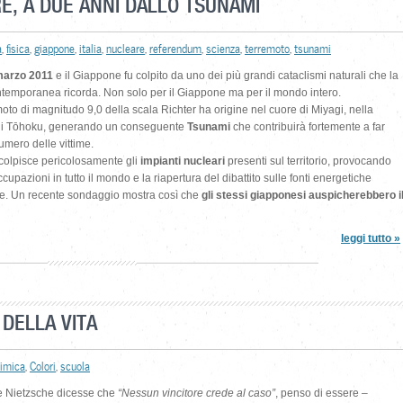
RE, A DUE ANNI DALLO TSUNAMI
a
,
fisica
,
giappone
,
italia
,
nucleare
,
referendum
,
scienza
,
terremoto
,
tsunami
marzo 2011
e il Giappone fu colpito da uno dei più grandi cataclismi naturali che la
ntemporanea ricorda. Non solo per il Giappone ma per il mondo intero.
oto di magnitudo 9,0 della scala Richter ha origine nel cuore di Miyagi, nella
di Tōhoku, generando un conseguente
Tsunami
che contribuirà fortemente a far
numero delle vittime.
colpisce pericolosamente gli
impianti nucleari
presenti sul territorio, provocando
ccupazioni in tutto il mondo e la riapertura del dibattito sulle fonti energetiche
ve. Un recente sondaggio mostra così che
gli stessi giapponesi auspicherebbero i
leggi tutto »
 DELLA VITA
imica
,
Colori
,
scuola
 Nietzsche dicesse che
“Nessun vincitore crede al caso”
, penso di essere –