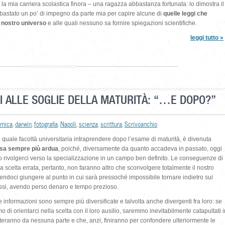
a mia carriera scolastica finora – una ragazza abbastanza fortunata: lo dimostra il
 bastato un po’ di impegno da parte mia per capire alcune di
quelle leggi che
l nostro universo
e alle quali nessuno sa fornire spiegazioni scientifiche.
leggi tutto »
NI ALLE SOGLIE DELLA MATURITÀ: “…E DOPO?”
imica
,
darwin
,
fotografia
,
Napoli
,
scienza
,
scrittura
,
Scrivoanchio
 quale facoltà universitaria intraprendere dopo l’esame di maturità, è divenuta
sa sempre più ardua
, poiché, diversamente da quanto accadeva in passato, oggi
rivolgerci verso la specializzazione in un campo ben definito. Le conseguenze di
a scelta errata, pertanto, non faranno altro che sconvolgere totalmente il nostro
cendoci giungere al punto in cui sarà pressoché impossibile tornare indietro sui
ssi, avendo perso denaro e tempo prezioso.
le informazioni sono sempre più diversificate e talvolta anche divergenti fra loro: se
o di orientarci nella scelta con il loro ausilio, saremmo inevitabilmente catapultati i
teranno da nessuna parte e che, anzi, finiranno per confondere ulteriormente le