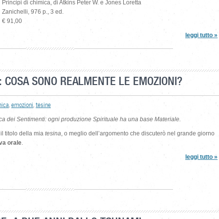
Principi di chimica, di Atkins Peter W. e Jones Loretta
Zanichelli, 976 p., 3 ed.
€ 91,00
leggi tutto »
”: COSA SONO REALMENTE LE EMOZIONI?
mica
,
emozioni
,
tesine
a dei Sentimenti: ogni produzione Spirituale ha una base Materiale.
l titolo della mia
tesina
, o meglio dell’argomento che discuterò nel grande giorno
va orale
.
leggi tutto »