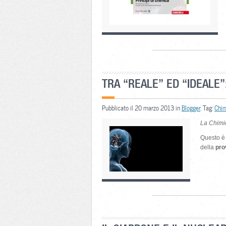
TRA “REALE” ED “IDEALE
Pubblicato il 20 marzo 2013 in
Blogger
. Tag:
Chi
La Chimic
Questo è i
della
pro