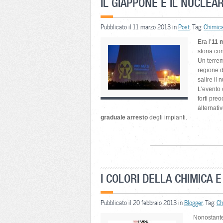
IL GIAPPONE E IL NUCLEA
Pubblicato il 11 marzo 2013 in
Post
. Tag:
Chimic
Era l’
11 
storia co
Un terrem
regione 
salire il 
L’evento 
forti preo
alternati
graduale arresto
degli impianti.
I COLORI DELLA CHIMICA E
Pubblicato il 20 febbraio 2013 in
Blogger
. Tag:
Ch
Nonostante