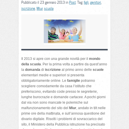
Pubblicato il 23 gennaio 2013 in
Post
. Tag:
figli
,
genitori
,
iscrizione
,
Miur
,
scuola
Il 2013 si apre con una grande novità per il
mondo
della scuola
. Per la prima volta a partire da quest’anno
la
domanda
di
iscrizione
al primo anno delle
scuole
elementari medie e superiori si presenta
obbligatoriamente online. Le
famiglie
potranno
scegliere comodamente da casa l’istituto che
preferiscono, evitando code presso le segreterie,
lunghe burocrazie e domande cartacee. A pochi giorni
dal via non sono mancate le polemiche sul
malfunzionamento del sito del
Miur
, andato in tilt nelle
prime ore della mattinata, e sull’annosa questione del
divario digitale. Risolti i problemi di sovraccarico del
sito, il Ministero della Pubblica istruzione ha precisato