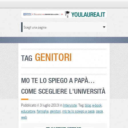
GENITORI
TAG
MO TE LO SPIEGO A PAPÀ…
COME SCEGLIERE L’UNIVERSITÀ
Pubblicato il 3 luglio 2013 in
Interviste
. Tag:
blog
,
e-book
,
educatore
,
famiglia
,
genitori
,
mò te lo spiego a papà
,
papà
,
web