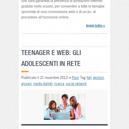
che sarà garantita la presenza di postazioni internet
gratuite nelle scuole, per consentire a tutte le famiglie
spovviste di una connessione web o di un pc, di
procedere all’iscrizione online.
leggi tutto »
TEENAGER E WEB: GLI
ADOLESCENTI IN RETE
Pubblicato il 21 novembre 2012 in
Post
. Tag:
figli
,
genitori
,
giovani
,
media digitali
,
ricerca
,
social network