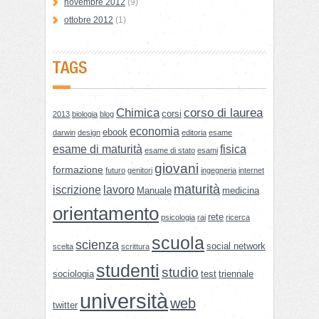
novembre 2012
(9)
ottobre 2012
(1)
TAGS
Chimica
corso di laurea
corsi
2013
biologia
blog
economia
ebook
darwin
design
editoria
esame
esame di maturità
fisica
esame di stato
esami
giovani
formazione
futuro
genitori
ingegneria
internet
maturità
iscrizione
lavoro
Manuale
medicina
orientamento
rete
psicologia
rai
ricerca
scuola
scienza
social network
scelta
scrittura
studenti
studio
sociologia
test
triennale
università
web
twitter