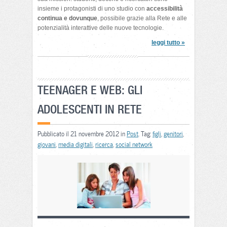
insieme i protagonisti di uno studio con
accessibilità
continua e dovunque
, possibile grazie alla Rete e alle
potenzialità interattive delle nuove tecnologie.
leggi tutto »
TEENAGER E WEB: GLI
ADOLESCENTI IN RETE
Pubblicato il 21 novembre 2012 in
Post
. Tag:
figli
,
genitori
,
giovani
,
media digitali
,
ricerca
,
social network