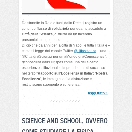
Da stanotte in Rete e fuori dalla Rete si registra un
continuo
flusso di solidarietà
per quanto accaduto a
Città della Scienza
, distrutta da un incendio
presumibilmente doloso.
Di ciò che da anni per la città di Napoli e tutta l’Italia è –
come si legge dal canale Twitter
@cittascienza
– una
“#Città di #Scienza per un #Mondo di #Conoscenze”,
riconosciuta dall’Eurispes come una delle cento
esperienze istituzionali e imprenditoriali di successo
nel terzo “
Rapporto sull’Eccellenza in Italia
”: “
Nostra
Eccellenza
”, le immagini della distruzione ci
restituiscono sgomento e sofferenza.
leggi tutto »
SCIENCE AND SCHOOL, OVVERO
COME STUDIARE LA FISICA…