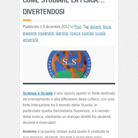
DIVERTENDOSI
Pubblicato il 5 dicembre 2012 in
Post
. Tag:
docenti
,
fisica
,
giappone
,
insegnanti
,
learning
,
ricerca
,
scienza
,
scuola
,
università
Scienza e Scuola
è uno spazio aperto in Rete dedicato
all’orientamento e alla diffusione della cultura, con una
forte interazione tra il mondo della Scuola, in
particolare quella Secondaria Superiore, e il mondo
della ricerca, mediante un dialogo diretto fra studenti,
docenti e ricercatori.
Insieme
è la parola chiave sulla quale è costruita la
sua mission: studenti, docenti e ricercatori sono