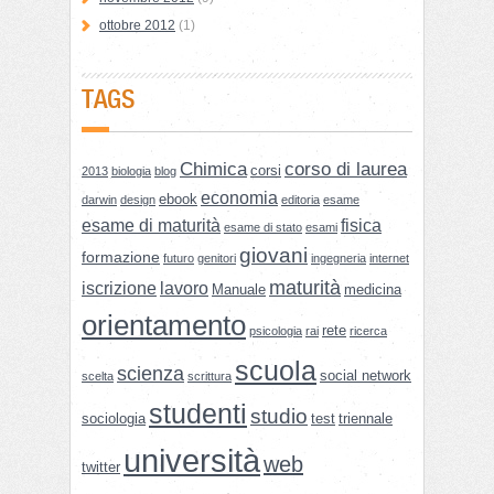
ottobre 2012
(1)
TAGS
Chimica
corso di laurea
corsi
2013
biologia
blog
economia
ebook
darwin
design
editoria
esame
esame di maturità
fisica
esame di stato
esami
giovani
formazione
futuro
genitori
ingegneria
internet
maturità
iscrizione
lavoro
Manuale
medicina
orientamento
rete
psicologia
rai
ricerca
scuola
scienza
social network
scelta
scrittura
studenti
studio
sociologia
test
triennale
università
web
twitter