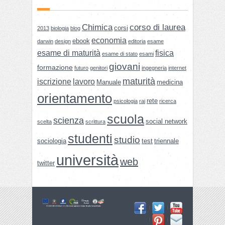
Chimica
corso di laurea
corsi
2013
biologia
blog
economia
ebook
darwin
design
editoria
esame
esame di maturità
fisica
esame di stato
esami
giovani
formazione
futuro
genitori
ingegneria
internet
maturità
iscrizione
lavoro
Manuale
medicina
orientamento
rete
psicologia
rai
ricerca
scuola
scienza
social network
scelta
scrittura
studenti
studio
sociologia
test
triennale
università
web
twitter