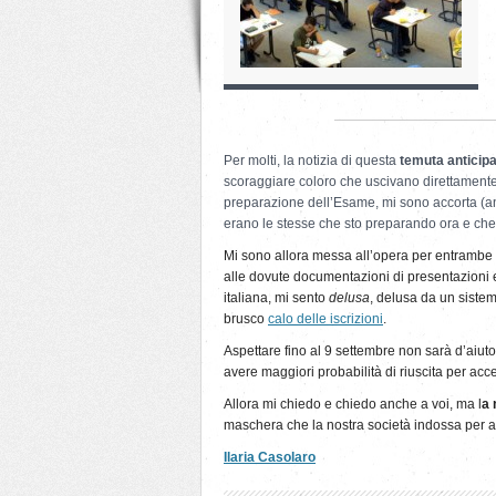
Per molti, la notizia di questa
temuta anticip
scoraggiare coloro che uscivano direttamente 
preparazione dell’Esame, mi sono accorta (anc
erano le stesse che sto preparando ora e che 
Mi sono allora messa all’opera per entrambe 
alle dovute documentazioni di presentazion
italiana, mi sento
delusa
, delusa da un sistem
brusco
calo delle iscrizioni
.
Aspettare fino al 9 settembre non sarà d’aiuto n
avere maggiori probabilità di riuscita per acce
Allora mi chiedo e chiedo anche a voi, ma l
a 
maschera che la nostra società indossa per appi
Ilaria Casolaro