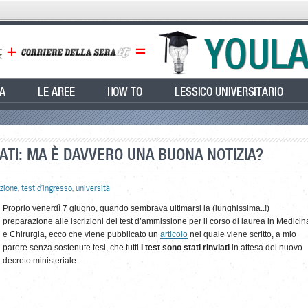
EA
LE AREE
HOW TO
LESSICO UNIVERSITARIO
ATI: MA È DAVVERO UNA BUONA NOTIZIA?
izione
,
test d'ingresso
,
università
Proprio venerdì 7 giugno, quando sembrava ultimarsi la (lunghissima..!)
preparazione alle iscrizioni del test d’ammissione per il corso di laurea in Medicin
e Chirurgia, ecco che viene pubblicato un
articolo
nel quale viene scritto, a mio
parere senza sostenute tesi, che tutti
i test sono stati rinviati
in attesa del nuovo
decreto ministeriale.