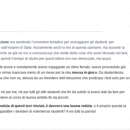
azione
era sembrato l’ennesimo tentativo per scoraggiare gli studenti, per
dall’esame di Stato. Inizialmente anch’io ero di questa opinione, ma durante la
he se già ne ero a conoscenza) che molte delle cose che avrei ritrovato nel test,
quindi il tempo di studio per quest’ultimo era non dimezzato, ma quasi.
le prove e onestamente avevo ingaggiato un ritmo ferrato: avevo provveduto già
i e ormai mancava meno di un mese per la mia
messa in gioco
. Da studentessa
a che non va, delusa da un ministero dell’istruzione che posticipa i test solo per un
é per me, né per tutti gli altri studenti che fin da subito si erano dati da fare per
dere al corso di laurea ambito fin da piccoli.
notizia di questi test rinviati, è davvero una buona notizia
, o è proprio questa la
attire i desideri di volenterosi studenti? A voi tutti la parola!