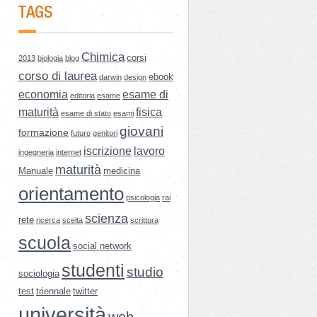
TAGS
Chimica
corsi
2013
biologia
blog
corso di laurea
ebook
darwin
design
economia
esame di
editoria
esame
maturità
fisica
esame di stato
esami
giovani
formazione
futuro
genitori
iscrizione
lavoro
ingegneria
internet
maturità
Manuale
medicina
orientamento
psicologia
rai
scienza
rete
ricerca
scelta
scrittura
scuola
social network
studenti
studio
sociologia
test
triennale
twitter
università