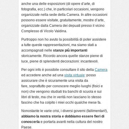
anche una delle esposizioni (di opere d’arte, di
fotografia, ecc.) che, in particolari occasioni, vengono
organizzate nella sede della Camera. In altre occasioni
possono essere visitate, gratuitamente, mostre d’arte,
organizzate dalla Camera dei depuati presso il vicino
Complesso di Vicolo Valdina.
Purtroppo non ho avuto la possibilità di poter assistere
a tutte queste rappresentazioni, ma siamo stati a
accompagnati nelle
stanze più importanti
storicamente. Ricordo ancora quelle stanze piene di
luce, piene di splendenti decorazioni: incantevoli.
Per ogni info è possibile consultare il sito della
Camera
ed accedere anche ad una
visita virtuale
: posso
assicurare che è sicuramente una visita da
fare, soprattutto per conoscere meglio luoghi (fisici e
non) che vengono studiati tra banchi di scuola e sui
libri di testo, ma che in verità non lasciano lo stesso
fascino che ha colpito i miei occhi qualche mese fa.
Nonostante le varie crisi, i diversi governi (fallimentari!),
abbiamo la nostra storia e dobbiamo essere fieri di
conoscerla
e portarla avanti nella cultura del nostro
Paese.