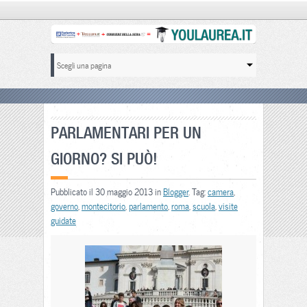
PARLAMENTARI PER UN
GIORNO? SI PUÒ!
Pubblicato il 30 maggio 2013 in
Blogger
. Tag:
camera
,
governo
,
montecitorio
,
parlamento
,
roma
,
scuola
,
visite
guidate