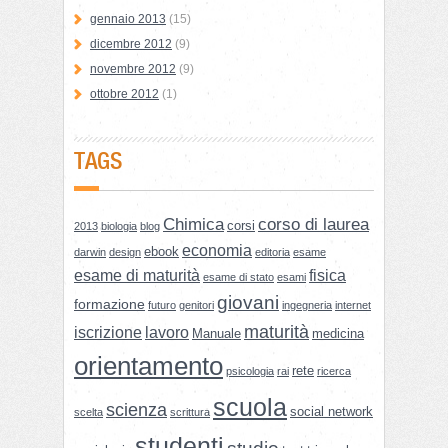
gennaio 2013
(15)
dicembre 2012
(9)
novembre 2012
(9)
ottobre 2012
(1)
TAGS
Chimica
corso di laurea
corsi
2013
biologia
blog
economia
ebook
darwin
design
editoria
esame
esame di maturità
fisica
esame di stato
esami
giovani
formazione
futuro
genitori
ingegneria
internet
maturità
iscrizione
lavoro
Manuale
medicina
orientamento
rete
psicologia
rai
ricerca
scuola
scienza
social network
scelta
scrittura
studenti