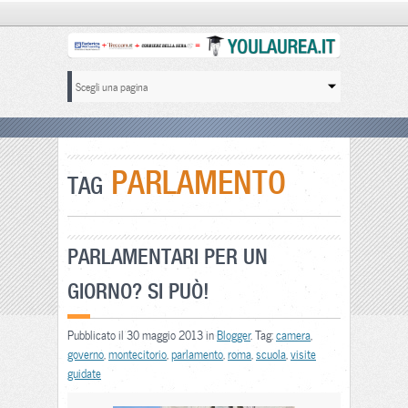
PARLAMENTO
TAG
PARLAMENTARI PER UN
GIORNO? SI PUÒ!
Pubblicato il 30 maggio 2013 in
Blogger
. Tag:
camera
,
governo
,
montecitorio
,
parlamento
,
roma
,
scuola
,
visite
guidate