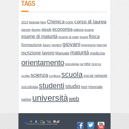
TAGS
Chimica
corso di laurea
corsi
2013
biologia
blog
economia
ebook
darwin
design
editoria
esame
esame di maturità
fisica
esame di stato
esami
giovani
formazione
futuro
genitori
ingegneria
internet
maturità
iscrizione
lavoro
Manuale
medicina
orientamento
rete
psicologia
rai
ricerca
scuola
scienza
social network
scelta
scrittura
studenti
studio
sociologia
test
triennale
università
web
twitter