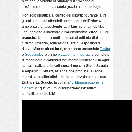
oltre che la volontà di puntare sul processo di
trasformazione della scuola grazie alle tecnologie.
Non solo didattica al centro dei dibattiti: durante la tre
giorni sono stati affrontati anche i temi dell’educazione
ambientale e la sostenibilità, il turismo e la mobilità,
l’educazione alimentare e l’orientamento;
circa 300 gli
espositori
appartenenti ai settori di editoria digitale,
turismo, infanzia, educazione. Tra gli espositori di
rilievo,
Microsoft
ed
Intel
, che hanno presentato
Poster
e
Geoscuola
, le prime
piattaforme integrate
e complete
di tecnologie e contenuti facilmente riutilizzabili in ogni
classe, realizzata in collaborazione con
Giunti Scuola
e
Paperlit
. E
Smart,
azienda che produce lavagne
interattive multimediali, che ha realizzato con la casa
Editrice La Scuola
, la collana “
L’IMmaginazione in
classe
“, cinque volumi di formazione interattiva
sull’utilizzo delle
LIM
.