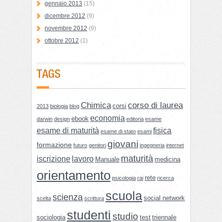
gennaio 2013
(15)
dicembre 2012
(9)
novembre 2012
(9)
ottobre 2012
(1)
TAGS
Chimica
corso di laurea
corsi
2013
biologia
blog
economia
ebook
darwin
design
editoria
esame
esame di maturità
fisica
esame di stato
esami
giovani
formazione
futuro
genitori
ingegneria
internet
maturità
iscrizione
lavoro
Manuale
medicina
orientamento
rete
psicologia
rai
ricerca
scuola
scienza
social network
scelta
scrittura
studenti
studio
sociologia
test
triennale