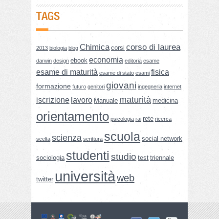
TAGS
Chimica
corso di laurea
corsi
2013
biologia
blog
economia
ebook
darwin
design
editoria
esame
esame di maturità
fisica
esame di stato
esami
giovani
formazione
futuro
genitori
ingegneria
internet
maturità
iscrizione
lavoro
Manuale
medicina
orientamento
rete
psicologia
rai
ricerca
scuola
scienza
social network
scelta
scrittura
studenti
studio
sociologia
test
triennale
università
web
twitter