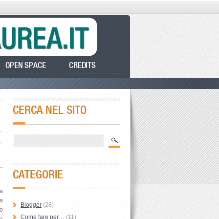
OPEN SPACE
CREDITS
CERCA NEL SITO
CATEGORIE
la
la
Blogger
(28)
to
Come fare per…
(11)