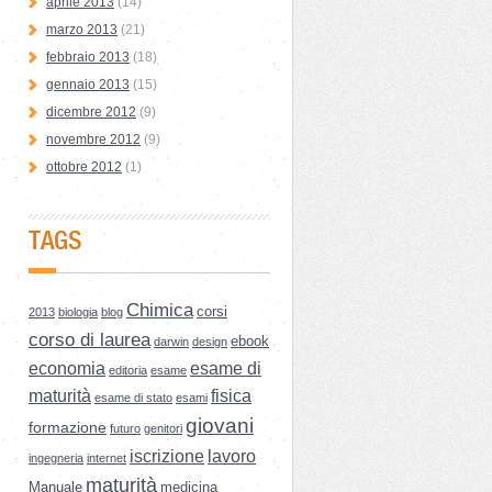
aprile 2013
(14)
marzo 2013
(21)
febbraio 2013
(18)
gennaio 2013
(15)
dicembre 2012
(9)
novembre 2012
(9)
ottobre 2012
(1)
TAGS
Chimica
corsi
2013
biologia
blog
corso di laurea
ebook
darwin
design
economia
esame di
editoria
esame
maturità
fisica
esame di stato
esami
giovani
formazione
futuro
genitori
iscrizione
lavoro
ingegneria
internet
maturità
Manuale
medicina