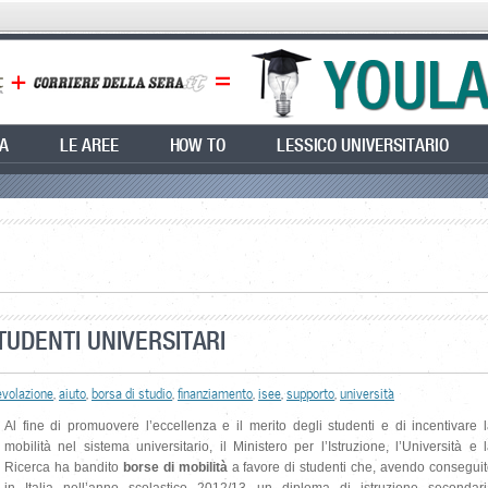
EA
LE AREE
HOW TO
LESSICO UNIVERSITARIO
TUDENTI UNIVERSITARI
evolazione
,
aiuto
,
borsa di studio
,
finanziamento
,
isee
,
supporto
,
università
Al fine di promuovere l’eccellenza e il merito degli studenti e di incentivare 
mobilità nel sistema universitario, il Ministero per l’Istruzione, l’Università e 
Ricerca ha bandito
borse di mobilità
a favore di studenti che, avendo consegui