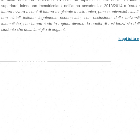
in Italia nell’anno scolastico 2012/13 un diploma di istruzione secondari
superiore, intendono immatricolarsi nell’anno accademico 2013/2014 a “
corsi 
laurea ovvero a corsi di laurea magistrale a ciclo unico, presso università statali
non statali italiane legalmente riconosciute, con esclusione delle universi
telematiche, che hanno sede in regioni diverse da quella di residenza sia del
studente che della famiglia di origine
“.
leggi tutto »