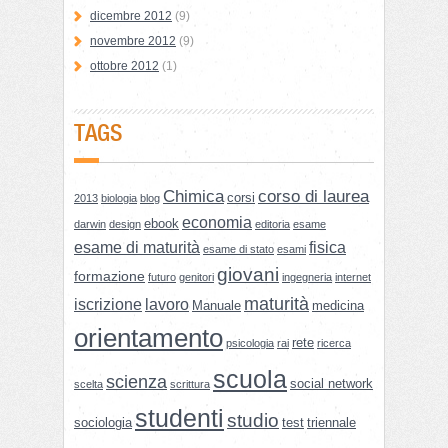
dicembre 2012
(9)
novembre 2012
(9)
ottobre 2012
(1)
TAGS
Chimica
corso di laurea
corsi
2013
biologia
blog
economia
ebook
darwin
design
editoria
esame
esame di maturità
fisica
esame di stato
esami
giovani
formazione
futuro
genitori
ingegneria
internet
maturità
iscrizione
lavoro
Manuale
medicina
orientamento
rete
psicologia
rai
ricerca
scuola
scienza
social network
scelta
scrittura
studenti
studio
sociologia
test
triennale