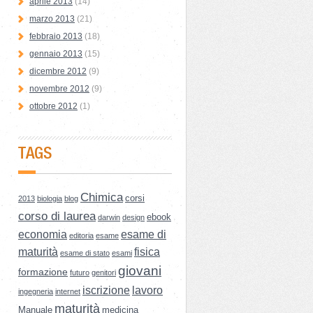
aprile 2013
(14)
marzo 2013
(21)
febbraio 2013
(18)
gennaio 2013
(15)
dicembre 2012
(9)
novembre 2012
(9)
ottobre 2012
(1)
TAGS
Chimica
corsi
2013
biologia
blog
corso di laurea
ebook
darwin
design
economia
esame di
editoria
esame
maturità
fisica
esame di stato
esami
giovani
formazione
futuro
genitori
iscrizione
lavoro
ingegneria
internet
maturità
Manuale
medicina