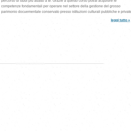
percorso di studi più adatto a te. Grazie a questo corso potrai acquisire le
competenze fondamentali per operare nel settore della gestione del grosso
parimonio docuementale conservato presso istituzioni culturali pubbliche e private
leggi tutto »