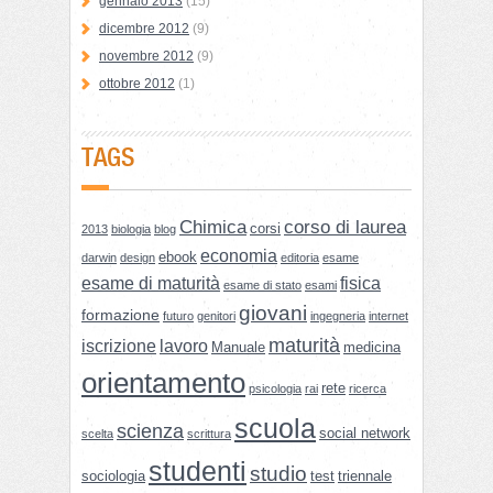
gennaio 2013
(15)
dicembre 2012
(9)
novembre 2012
(9)
ottobre 2012
(1)
TAGS
Chimica
corso di laurea
corsi
2013
biologia
blog
economia
ebook
darwin
design
editoria
esame
esame di maturità
fisica
esame di stato
esami
giovani
formazione
futuro
genitori
ingegneria
internet
maturità
iscrizione
lavoro
Manuale
medicina
orientamento
rete
psicologia
rai
ricerca
scuola
scienza
social network
scelta
scrittura
studenti
studio
sociologia
test
triennale