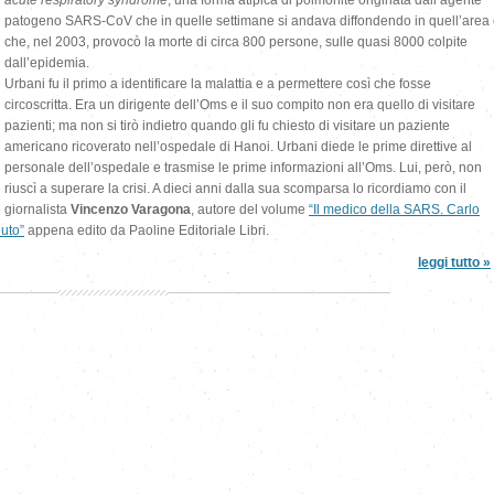
acute respiratory syndrome
, una forma atipica di polmonite originata dall’agente
patogeno SARS-CoV che in quelle settimane si andava diffondendo in quell’area
che, nel 2003, provocò la morte di circa 800 persone, sulle quasi 8000 colpite
dall’epidemia.
Urbani fu il primo a identificare la malattia e a permettere così che fosse
circoscritta. Era un dirigente dell’Oms e il suo compito non era quello di visitare
pazienti; ma non si tirò indietro quando gli fu chiesto di visitare un paziente
americano ricoverato nell’ospedale di Hanoi. Urbani diede le prime direttive al
personale dell’ospedale e trasmise le prime informazioni all’Oms. Lui, però, non
riuscì a superare la crisi. A dieci anni dalla sua scomparsa lo ricordiamo con il
giornalista
Vincenzo Varagona
, autore del volume
“Il medico della SARS. Carlo
uto”
appena edito da Paoline Editoriale Libri.
leggi tutto »