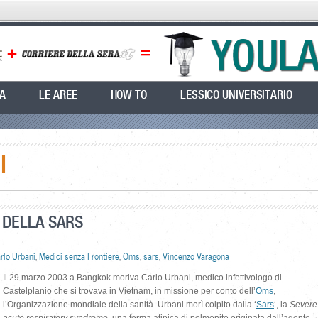
EA
LE AREE
HOW TO
LESSICO UNIVERSITARIO
I
 DELLA SARS
rlo Urbani
,
Medici senza Frontiere
,
Oms
,
sars
,
Vincenzo Varagona
Il 29 marzo 2003 a Bangkok moriva Carlo Urbani, medico infettivologo di
Castelplanio che si trovava in Vietnam, in missione per conto dell’
Oms
,
l’Organizzazione mondiale della sanità. Urbani morì colpito dalla ‘
Sars
‘, la
Severe