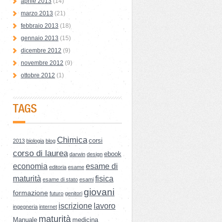
aprile 2013
(14)
marzo 2013
(21)
febbraio 2013
(18)
gennaio 2013
(15)
dicembre 2012
(9)
novembre 2012
(9)
ottobre 2012
(1)
TAGS
Chimica
corsi
2013
biologia
blog
corso di laurea
ebook
darwin
design
economia
esame di
editoria
esame
maturità
fisica
esame di stato
esami
giovani
formazione
futuro
genitori
iscrizione
lavoro
ingegneria
internet
maturità
Manuale
medicina