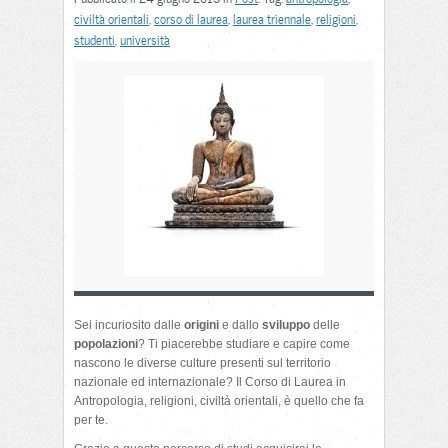
civiltà orientali
,
corso di laurea
,
laurea triennale
,
religioni
,
studenti
,
università
Sei incuriosito dalle
origini
e dallo
sviluppo
delle
popolazioni
? Ti piacerebbe studiare e capire come
nascono le diverse culture presenti sul territorio
nazionale ed internazionale? Il Corso di Laurea in
Antropologia, religioni, civiltà orientali, è quello che fa
per te.