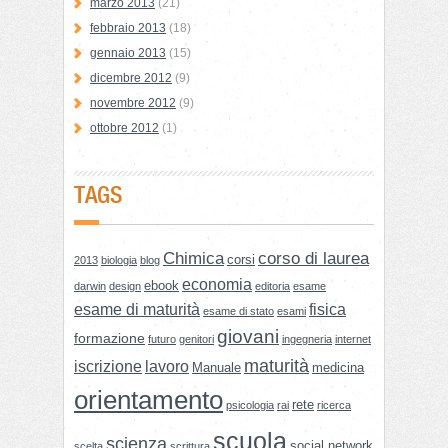
marzo 2013
(21)
febbraio 2013
(18)
gennaio 2013
(15)
dicembre 2012
(9)
novembre 2012
(9)
ottobre 2012
(1)
TAGS
Chimica
corso di laurea
corsi
2013
biologia
blog
economia
ebook
darwin
design
editoria
esame
esame di maturità
fisica
esame di stato
esami
giovani
formazione
futuro
genitori
ingegneria
internet
maturità
iscrizione
lavoro
Manuale
medicina
orientamento
rete
psicologia
rai
ricerca
scuola
scienza
social network
scelta
scrittura