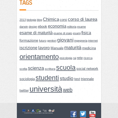
TAGS
Chimica
corso di laurea
corsi
2013
biologia
blog
economia
ebook
darwin
design
editoria
esame
esame di maturità
fisica
esame di stato
esami
giovani
formazione
futuro
genitori
ingegneria
internet
maturità
iscrizione
lavoro
Manuale
medicina
orientamento
rete
psicologia
rai
ricerca
scuola
scienza
social network
scelta
scrittura
studenti
studio
sociologia
test
triennale
università
web
twitter