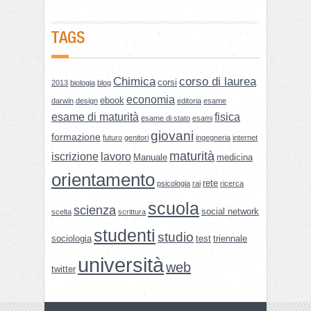
TAGS
Chimica
corso di laurea
corsi
2013
biologia
blog
economia
ebook
darwin
design
editoria
esame
esame di maturità
fisica
esame di stato
esami
giovani
formazione
futuro
genitori
ingegneria
internet
maturità
iscrizione
lavoro
Manuale
medicina
orientamento
rete
psicologia
rai
ricerca
scuola
scienza
social network
scelta
scrittura
studenti
studio
sociologia
test
triennale
università
web
twitter