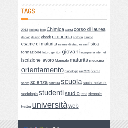
TAGS
Chimica
corso di laurea
corsi
2013
biologia
blog
economia
ebook
darwin
design
editoria
esame
esame di maturità
fisica
esame di stato
esami
giovani
formazione
futuro
genitori
ingegneria
internet
maturità
iscrizione
lavoro
Manuale
medicina
orientamento
rete
psicologia
rai
ricerca
scuola
scienza
social network
scelta
scrittura
studenti
studio
sociologia
test
triennale
università
web
twitter