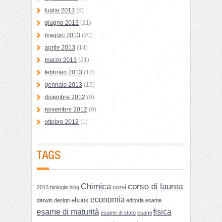
luglio 2013
(9)
giugno 2013
(21)
maggio 2013
(20)
aprile 2013
(14)
marzo 2013
(21)
febbraio 2013
(18)
gennaio 2013
(15)
dicembre 2012
(9)
novembre 2012
(9)
ottobre 2012
(1)
TAGS
Chimica
corso di laurea
corsi
2013
biologia
blog
economia
ebook
darwin
design
editoria
esame
esame di maturità
fisica
esame di stato
esami