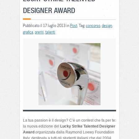
DESIGNER AWARD
Pubblicato il 17 luglio 2013 in
Post
. Tag:
concorso
,
design
,
grafica
,
premi
,
talenti
La tua passion è il design? C’è un contest che fa per te:
la nuova edizione del
Lucky Strike Talented Designer
Award
organizzata dalla Raymond Loewy Foundation
Italy, destinata a tutti gli studenti italiani che dal 2004