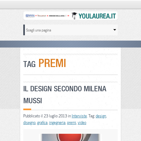
PREMI
TAG
IL DESIGN SECONDO MILENA
MUSSI
Pubblicato il 23 luglio 2013 in
Interviste
. Tag:
design
,
disegno
,
grafica
,
ingegneria
,
premi
,
video