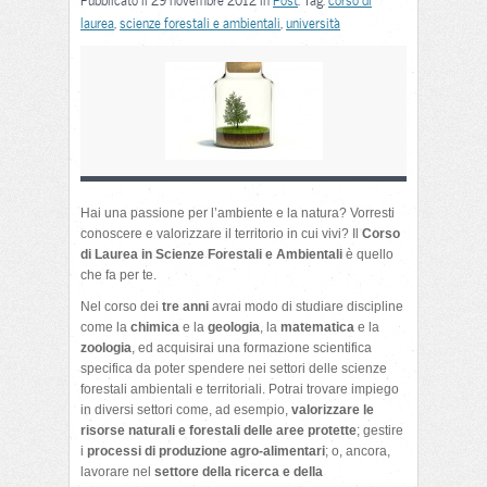
Pubblicato il 29 novembre 2012 in
Post
. Tag:
corso di
laurea
,
scienze forestali e ambientali
,
università
Hai una passione per l’ambiente e la natura? Vorresti
conoscere e valorizzare il territorio in cui vivi? Il
Corso
di Laurea in Scienze Forestali e Ambientali
è quello
che fa per te.
Nel corso dei
tre anni
avrai modo di studiare discipline
come la
chimica
e la
geologia
, la
matematica
e la
zoologia
, ed acquisirai una formazione scientifica
specifica da poter spendere nei settori delle scienze
forestali ambientali e territoriali. Potrai trovare impiego
in diversi settori come, ad esempio,
valorizzare le
risorse naturali e forestali delle aree protette
; gestire
i
processi di produzione agro-alimentari
; o, ancora,
lavorare nel
settore della ricerca e della