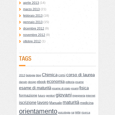
aprile 2013
(14)
marzo 2013
(21)
febbraio 2013
(18)
gennaio 2013
(15)
dicembre 2012
(9)
novembre 2012
(9)
ottobre 2012
(1)
TAGS
Chimica
corso di laurea
corsi
2013
biologia
blog
economia
ebook
darwin
design
editoria
esame
esame di maturità
fisica
esame di stato
esami
giovani
formazione
futuro
genitori
ingegneria
internet
maturità
iscrizione
lavoro
Manuale
medicina
orientamento
rete
psicologia
rai
ricerca