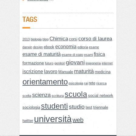
TAGS
Chimica
corso di laurea
corsi
2013
biologia
blog
economia
ebook
darwin
design
editoria
esame
esame di maturità
fisica
esame di stato
esami
giovani
formazione
futuro
genitori
ingegneria
internet
maturità
iscrizione
lavoro
Manuale
medicina
orientamento
rete
psicologia
rai
ricerca
scuola
scienza
social network
scelta
scrittura
studenti
studio
sociologia
test
triennale
università
web
twitter