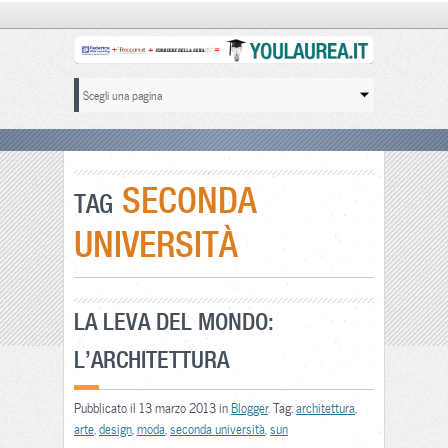
SECONDA
TAG
UNIVERSITÀ
LA LEVA DEL MONDO:
L’ARCHITETTURA
Pubblicato il 13 marzo 2013 in
Blogger
. Tag:
architettura
,
arte
,
design
,
moda
,
seconda università
,
sun