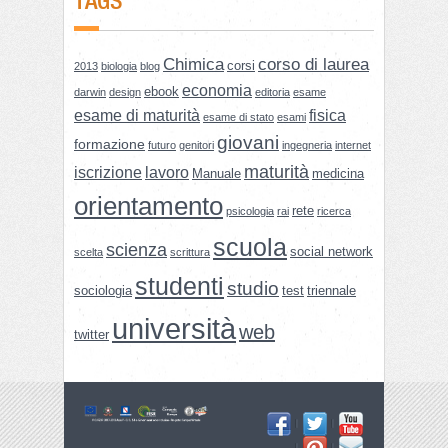
TAGS
Chimica
corso di laurea
corsi
2013
biologia
blog
economia
ebook
darwin
design
editoria
esame
esame di maturità
fisica
esame di stato
esami
giovani
formazione
futuro
genitori
ingegneria
internet
maturità
iscrizione
lavoro
Manuale
medicina
orientamento
rete
psicologia
rai
ricerca
scuola
scienza
social network
scelta
scrittura
studenti
studio
sociologia
test
triennale
università
web
twitter