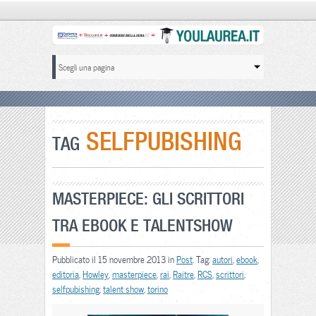
SELFPUBISHING
TAG
MASTERPIECE: GLI SCRITTORI
TRA EBOOK E TALENTSHOW
Pubblicato il 15 novembre 2013 in
Post
. Tag:
autori
,
ebook
,
editoria
,
Howley
,
masterpiece
,
rai
,
Raitre
,
RCS
,
scrittori
,
selfpubishing
,
talent show
,
torino