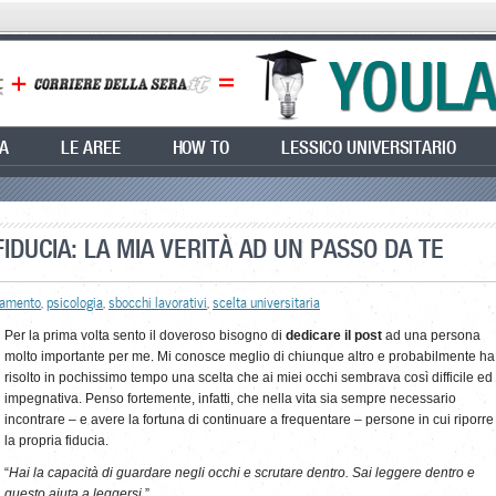
EA
LE AREE
HOW TO
LESSICO UNIVERSITARIO
FIDUCIA: LA MIA VERITÀ AD UN PASSO DA TE
tamento
,
psicologia
,
sbocchi lavorativi
,
scelta universitaria
Per la prima volta sento il doveroso bisogno di
dedicare il post
ad una persona
molto importante per me. Mi conosce meglio di chiunque altro e probabilmente ha
risolto in pochissimo tempo una scelta che ai miei occhi sembrava così difficile ed
impegnativa. Penso fortemente, infatti, che nella vita sia sempre necessario
incontrare – e avere la fortuna di continuare a frequentare – persone in cui riporre
la propria fiducia.
“
Hai la capacità di guardare negli occhi e scrutare dentro. Sai leggere dentro e
questo aiuta a leggersi.
”