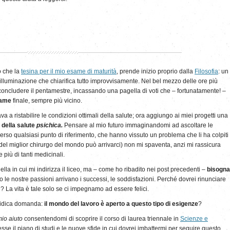
o che la
tesina per il mio esame di maturità
, prende inizio proprio dalla
Filosofia
: un
’illuminazione che chiarifica tutto improvvisamente. Nel bel mezzo delle ore più
 concludere il pentamestre, incassando una pagella di voti che – fortunatamente! –
same
finale, sempre più vicino.
va a ristabilire le condizioni ottimali della salute; ora aggiungo ai miei progetti una
i della salute
psichica.
Pensare al mio futuro immaginandomi ad ascoltare le
so qualsiasi punto di riferimento, che hanno vissuto un problema che li ha colpiti
el miglior chirurgo del mondo può arrivarci) non mi spaventa, anzi mi rassicura
 più di tanti medicinali.
la in cui mi indirizza il liceo, ma – come ho ribadito nei post precedenti –
bisogna
 le nostre passioni arrivano i successi, le soddisfazioni. Perché dovrei rinunciare
 La vita è tale solo se ci impegnamo ad essere felici.
atidica domanda:
il mondo del lavoro è aperto a questo tipo di esigenze
?
mio aiuto
consentendomi di scoprire il corso di laurea triennale in
Scienze e
esse il piano di studi e le nuove sfide in cui dovrei imbattermi per seguire questo