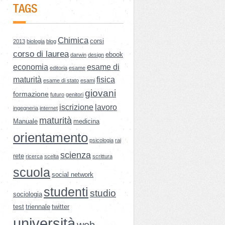
TAGS
Chimica
corsi
2013
biologia
blog
corso di laurea
ebook
darwin
design
economia
esame di
editoria
esame
maturità
fisica
esame di stato
esami
giovani
formazione
futuro
genitori
iscrizione
lavoro
ingegneria
internet
maturità
Manuale
medicina
orientamento
psicologia
rai
scienza
rete
ricerca
scelta
scrittura
scuola
social network
studenti
studio
sociologia
test
triennale
twitter
università