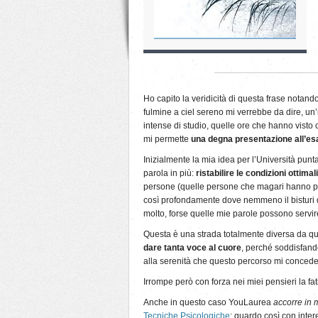
Ho capito la veridicità di questa frase notand
fulmine a ciel sereno mi verrebbe da dire, un
intense di studio, quelle ore che hanno visto
mi permette
una degna presentazione all’e
Inizialmente la mia idea per l’Università punta
parola in più:
ristabilire le condizioni ottimal
persone (quelle persone che magari hanno per
così profondamente dove nemmeno il bisturi d
molto, forse quelle mie parole possono servire
Questa è una strada totalmente diversa da quel
dare tanta voce al cuore
, perché soddisfando
alla serenità che questo percorso mi concede?
Irrompe però con forza nei miei pensieri la f
Anche in questo caso YouLaurea
accorre in 
Tecniche Psicologiche
: guardo così con inter