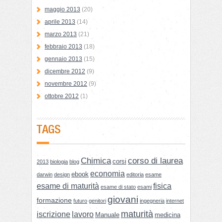
maggio 2013
(20)
aprile 2013
(14)
marzo 2013
(21)
febbraio 2013
(18)
gennaio 2013
(15)
dicembre 2012
(9)
novembre 2012
(9)
ottobre 2012
(1)
TAGS
Chimica
corso di laurea
corsi
2013
biologia
blog
economia
ebook
darwin
design
editoria
esame
esame di maturità
fisica
esame di stato
esami
giovani
formazione
futuro
genitori
ingegneria
internet
maturità
iscrizione
lavoro
Manuale
medicina