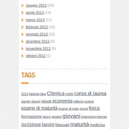
maggio 2013
(20)
aprile 2013
(14)
marzo 2013
(21)
febbraio 2013
(18)
gennaio 2013
(15)
dicembre 2012
(9)
novembre 2012
(9)
ottobre 2012
(1)
TAGS
Chimica
corso di laurea
corsi
2013
biologia
blog
economia
ebook
darwin
design
editoria
esame
esame di maturità
fisica
esame di stato
esami
giovani
formazione
futuro
genitori
ingegneria
internet
maturità
iscrizione
lavoro
Manuale
medicina