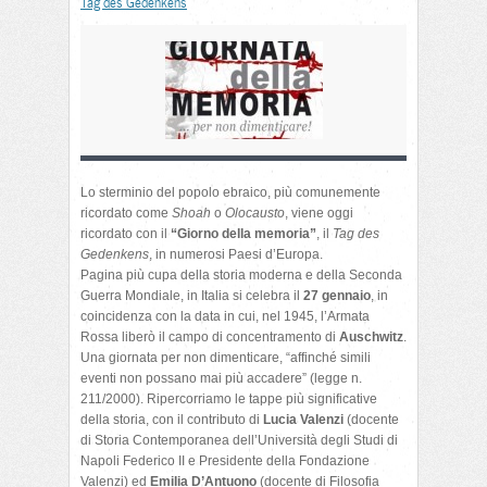
Tag des Gedenkens
Lo sterminio del popolo ebraico, più comunemente
ricordato come
Shoah
o
Olocausto
, viene oggi
ricordato con il
“Giorno della memoria”
, il
Tag des
Gedenkens
, in numerosi Paesi d’Europa.
Pagina più cupa della storia moderna e della Seconda
Guerra Mondiale, in Italia si celebra il
27 gennaio
, in
coincidenza con la data in cui, nel 1945, l’Armata
Rossa liberò il campo di concentramento di
Auschwitz
.
Una giornata per non dimenticare, “affinché simili
eventi non possano mai più accadere” (legge n.
211/2000). Ripercorriamo le tappe più significative
della storia, con il contributo di
Lucia Valenzi
(docente
di Storia Contemporanea dell’Università degli Studi di
Napoli Federico II e Presidente della Fondazione
Valenzi) ed
Emilia D’Antuono
(docente di Filosofia