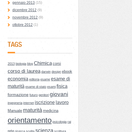
gennaio 2013
(15)
dicembre 2012
(9)
novembre 2012
(9)
ottobre 2012
(1)
TAGS
Chimica
corsi
2013
biologia
blog
corso di laurea
ebook
darwin
design
economia
esame di
editoria
esame
maturità
fisica
esame di stato
esami
giovani
formazione
futuro
genitori
iscrizione
lavoro
ingegneria
internet
maturità
Manuale
medicina
orientamento
psicologia
rai
scienza
rete
ricerca
scelta
scrittura