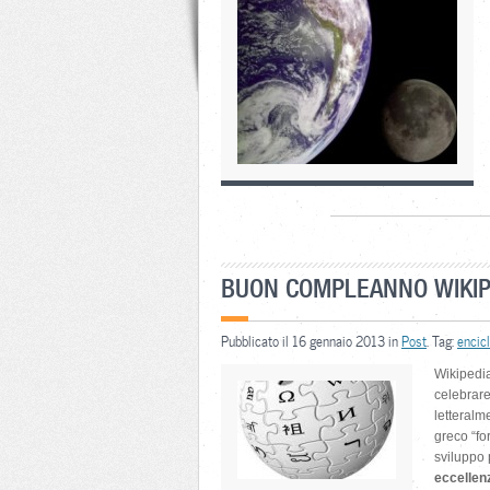
BUON COMPLEANNO WIKIP
Pubblicato il 16 gennaio 2013 in
Post
. Tag:
encic
Wikipedia
celebrare 
letteralm
greco “fo
sviluppo 
eccellen