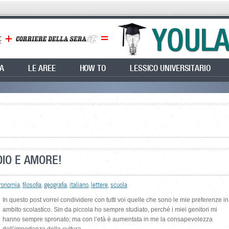
EA
LE AREE
HOW TO
LESSICO UNIVERSITARIO
DIO E AMORE!
ronomia
,
filosofia
,
geografia
,
italiano
,
lettere
,
scuola
In questo post vorrei condividere con tutti voi quelle che sono le mie preferenze in
ambito scolastico. Sin da piccola ho sempre studiato, perché i miei genitori mi
hanno sempre spronato; ma con l’età è aumentata in me la consapevolezza