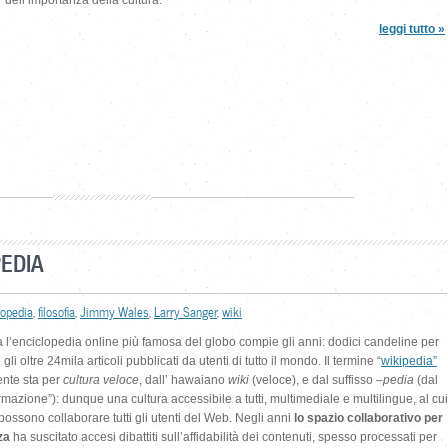
dell’importanza della cultura.
leggi tutto »
EDIA
lopedia
,
filosofia
,
Jimmy Wales
,
Larry Sanger
,
wiki
 l’enciclopedia online più famosa del globo compie gli anni: dodici candeline per
gli oltre 24mila articoli pubblicati da utenti di tutto il mondo. Il termine “
wikipedia”
ente sta per
cultura veloce
, dall’ hawaiano
wiki
(veloce), e dal suffisso –
pedia
(dal
rmazione”): dunque una cultura accessibile a tutti, multimediale e multilingue, al cui
possono collaborare tutti gli utenti del Web. Negli anni
lo spazio collaborativo per
za
ha suscitato accesi dibattiti sull’affidabilità dei contenuti, spesso processati per