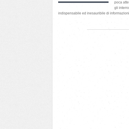
poca atte
gli inter
indispensabile ed inesauribile di informazioni