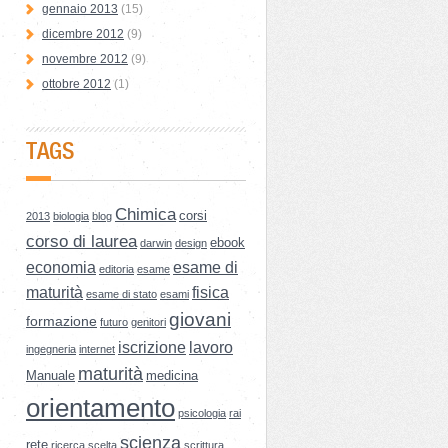
gennaio 2013
(15)
dicembre 2012
(9)
novembre 2012
(9)
ottobre 2012
(1)
TAGS
Chimica
corsi
2013
biologia
blog
corso di laurea
ebook
darwin
design
economia
esame di
editoria
esame
maturità
fisica
esame di stato
esami
giovani
formazione
futuro
genitori
iscrizione
lavoro
ingegneria
internet
maturità
Manuale
medicina
orientamento
psicologia
rai
scienza
rete
ricerca
scelta
scrittura