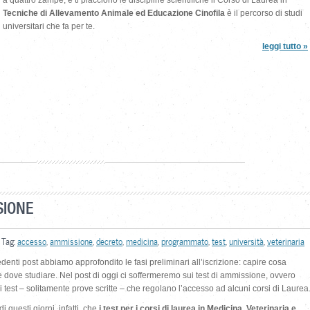
a quattro zampe, e ti piacciono le discipline scientifiche il Corso di Laurea in
Tecniche di
Allevamento Animale ed Educazione Cinofila
è il percorso di studi
universitari che fa per te.
leggi tutto »
SIONE
. Tag:
accesso
,
ammissione
,
decreto
,
medicina
,
programmato
,
test
,
università
,
veterinaria
denti post abbiamo approfondito le fasi preliminari all’iscrizione: capire cosa
e dove studiare. Nel post di oggi ci soffermeremo sui test di ammissione, ovvero
ri test – solitamente prove scritte – che regolano l’accesso ad alcuni corsi di Laurea
di questi giorni, infatti, che
i test per i corsi di laurea in Medicina, Veterinaria e