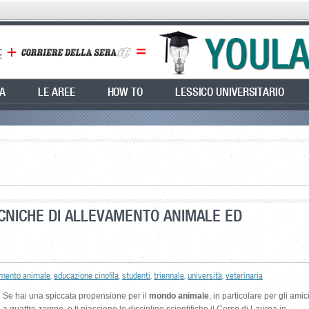
EA
LE AREE
HOW TO
LESSICO UNIVERSITARIO
ECNICHE DI ALLEVAMENTO ANIMALE ED
amento animale
,
educazione cinofila
,
studenti
,
triennale
,
università
,
veterinaria
Se hai una spiccata propensione per il
mondo animale
, in particolare per gli amic