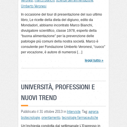
Veronesi
,
marco bianchi
,
scienze dell'alimentazione
,
Umberto Veronesi
In occasione del tour di presentazione del suo ultimo
libro, Le ricette della dieta del digiuno, edito da
Mondadori, abbiamo incontrato Marco Bianchi,
divulgatore scientifico, classe 1978, esperto della
“buona alimentazione” per la prevenzione delle
patologie più comuni della nostra società. Marco è
consulente per Fondazione Umberto Veronesi, “cuoco”
per vocazione, è autore di numerosi […]
leggi tutto »
UNIVERSITÀ, PROFESSIONI E
NUOVI TREND
Pubblicato il 31 ottobre 2013 in
Interviste
. Tag:
agraria
,
biotecnologie
,
orientamento
,
tecnologie farmaceutiche
Un’inchiesta condotta dal settimanale L’Espresso in