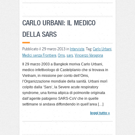
CARLO URBANI: IL MEDICO
DELLA SARS
Pubblicato il 29 marzo 2013 in
Interviste
. Tag:
Carlo Urbani
,
Medici senza Frontiere
,
Oms
,
sars
,
Vincenzo Varagona
Il 29 marzo 2003 a Bangkok moriva Carlo Urbani,
medico infettivologo di Castelplanio che si trovava in
Vietnam, in missione per conto dell’Oms,
l’Organizzazione mondiale della sanità. Urbani morì
colpito dalla ‘Sars‘, la Severe acute respiratory
syndrome, una forma atipica di polmonite originata
dall’agente patogeno SARS-CoV che in quelle
settimane si andava diffondendo in quell’area […]
leggi tutto »