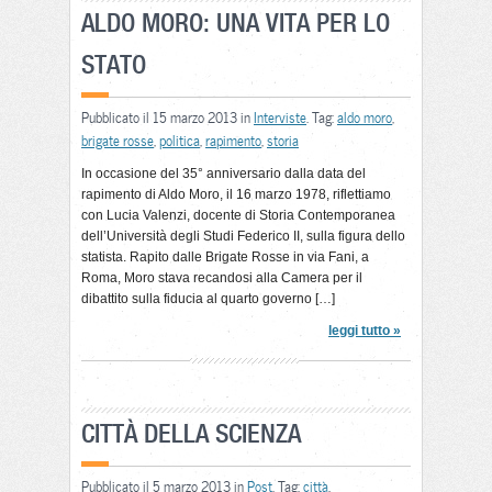
ALDO MORO: UNA VITA PER LO
STATO
Pubblicato il 15 marzo 2013 in
Interviste
. Tag:
aldo moro
,
brigate rosse
,
politica
,
rapimento
,
storia
In occasione del 35° anniversario dalla data del
rapimento di Aldo Moro, il 16 marzo 1978, riflettiamo
con Lucia Valenzi, docente di Storia Contemporanea
dell’Università degli Studi Federico II, sulla figura dello
statista. Rapito dalle Brigate Rosse in via Fani, a
Roma, Moro stava recandosi alla Camera per il
dibattito sulla fiducia al quarto governo […]
leggi tutto »
CITTÀ DELLA SCIENZA
Pubblicato il 5 marzo 2013 in
Post
. Tag:
città
,