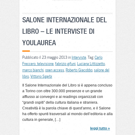
SALONE INTERNAZIONALE DEL
LIBRO – LE INTERVISTE DI
YOULAUREA
Pubblicato il 23 maggio 2013 in
Interviste
. Tag:
Carlo
Freccero. televisione
,
fabrizio gifuni
,
Luciana Littizzetto
,
marco bianchi
,
open access
,
Roberto Giacobbo
,
salone del
libro
,
Vittorio Sgarbi
Il Salone Internazionale del Libro si è appena concluso
a Torino con oltre 300.000 presenze e un grande
afflusso ai convegni e ai readings organizzati con
“grandi ospiti” della cultura italiana e straniera.
Creatività è la parola chiave di quest’anno, e il Salone
ha offerto spunti trasversali al mondo dell’editoria e alla
cultura in generale, […]
leggi tutto »