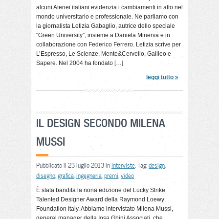
alcuni Atenei italiani evidenzia i cambiamenti in atto nel
mondo universitario e professionale. Ne parliamo con
la giornalista Letizia Gabaglio, autrice dello speciale
“Green University”, insieme a Daniela Minerva e in
collaborazione con Federico Ferrero. Letizia scrive per
L’Espresso, Le Scienze, Mente&Cervello, Galileo e
Sapere. Nel 2004 ha fondato […]
leggi tutto »
IL DESIGN SECONDO MILENA
MUSSI
Pubblicato il 23 luglio 2013 in
Interviste
. Tag:
design
,
disegno
,
grafica
,
ingegneria
,
premi
,
video
È stata bandita la nona edizione del Lucky Strike
Talented Designer Award della Raymond Loewy
Foundation Italy. Abbiamo intervistato Milena Mussi,
general manager della Iosa Ghini Associati, che