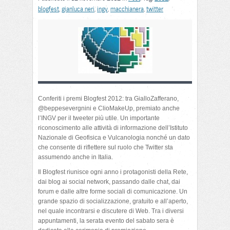
blogfest
,
gianluca neri
,
ingv
,
macchianera
,
twitter
Conferiti i premi Blogfest 2012: tra GialloZafferano,
@beppesevergnini e ClioMakeUp, premiato anche
l’INGV per il tweeter più utile. Un importante
riconoscimento alle attività di informazione dell’Istituto
Nazionale di Geofisica e Vulcanologia nonché un dato
che consente di riflettere sul ruolo che Twitter sta
assumendo anche in Italia.
Il Blogfest riunisce ogni anno i protagonisti della Rete,
dai blog ai social network, passando dalle chat, dai
forum e dalle altre forme sociali di comunicazione. Un
grande spazio di socializzazione, gratuito e all’aperto,
nel quale incontrarsi e discutere di Web. Tra i diversi
appuntamenti, la serata evento del sabato sera è