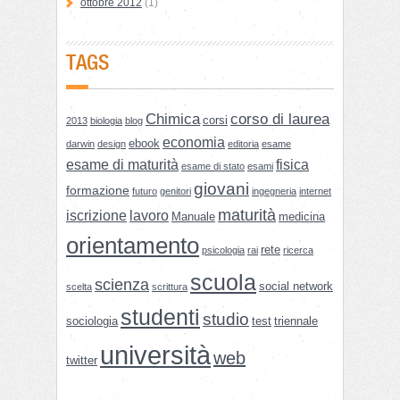
ottobre 2012
(1)
TAGS
Chimica
corso di laurea
corsi
2013
biologia
blog
economia
ebook
darwin
design
editoria
esame
esame di maturità
fisica
esame di stato
esami
giovani
formazione
futuro
genitori
ingegneria
internet
maturità
iscrizione
lavoro
Manuale
medicina
orientamento
rete
psicologia
rai
ricerca
scuola
scienza
social network
scelta
scrittura
studenti
studio
sociologia
test
triennale
università
web
twitter